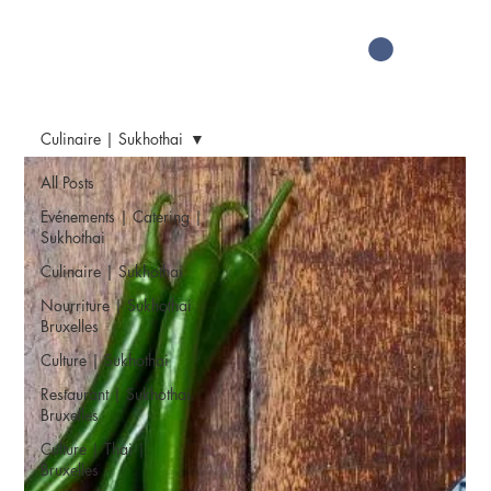
Culinaire | Sukhothai
All Posts
Evénements | Catering |
Sukhothai
Culinaire | Sukhothai
Nourriture | Sukhothai
Bruxelles
Culture | Sukhothai
Restaurant | Sukhothai
Bruxelles
Culture | Thai |
Bruxelles