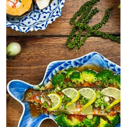
29 juin 2023
5 min de lecture
Halal dans l'alimentation
thaïlandaise:Découvrir les culinaires
dans le respect de la religion
Présentation de la Thaïlande La Thaïlande, connue pour sa culture
dynamique et sa cuisine alléchante, attire des visiteurs du monde...