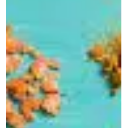
27 juil. 2023
4 min de lecture
Combien de temps le pad thaï peut-il
rester au réfrigérateur ?
Introduction Le pad thaï est un plat thaïlandais délicieux et
populaire, apprécié par de nombreuses personnes dans le monde
entier....