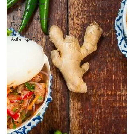
Beauté | Sukhothai |
Authentique
Thailande | Sukohthai
Restaurant
Thai Cuisine |
Authentique Thai