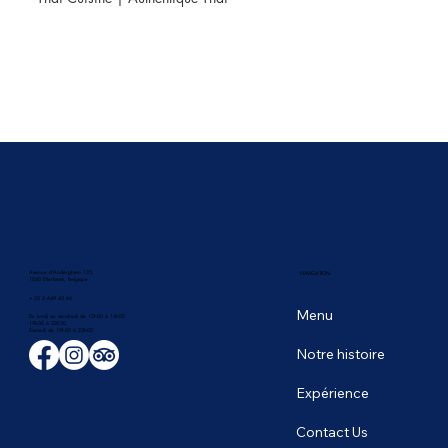
Avenue d'Auderghem 135,
NAVIGATION
1040 Etterbeek, Belgique
+ 32 2 649 43 66
Menu
Du lundi au vendredi de 12h00 à 14h00
19h00 à 22h30
​Samedi de 19h00 à 23h00
Notre histoire
Expérience
Contact Us