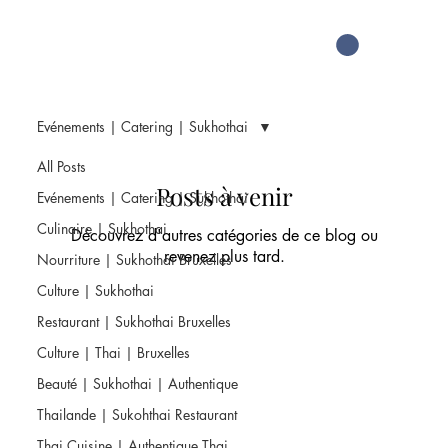
Evénements | Catering | Sukhothai
All Posts
Posts à venir
Evénements | Catering | Sukhothai
Culinaire | Sukhothai
Découvrez d'autres catégories de ce blog ou
revenez plus tard.
Nourriture | Sukhothai Bruxelles
Culture | Sukhothai
Restaurant | Sukhothai Bruxelles
Culture | Thai | Bruxelles
Beauté | Sukhothai | Authentique
Thailande | Sukohthai Restaurant
Thai Cuisine | Authentique Thai