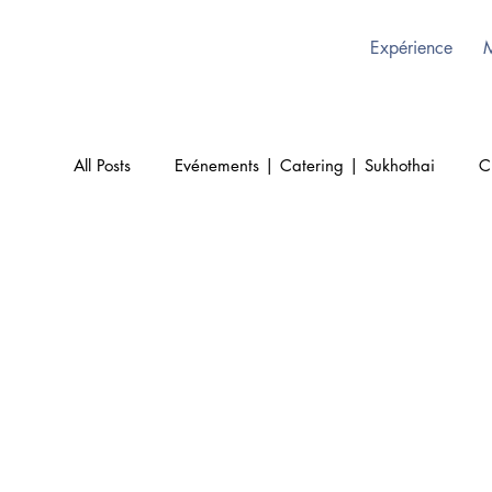
Expérience
All Posts
Evénements | Catering | Sukhothai
C
Culture | Thai | Bruxelles
Beauté | Sukhothai