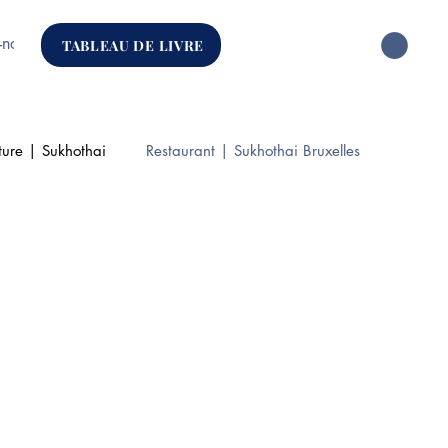
-nous
TABLEAU DE LIVRE
ture | Sukhothai
Restaurant | Sukhothai Bruxelles
isine | Authentique Thai