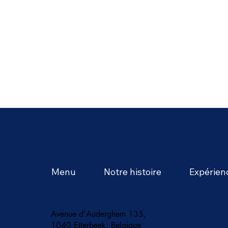
Menu
Notre histoire
Expérien
Avenue d'Auderghem 135,
1040 Etterbeek, Belgique