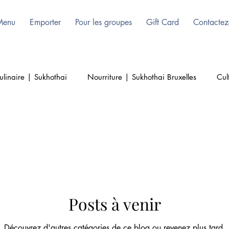
Menu
Emporter
Pour les groupes
Gift Card
Contactez
ulinaire | Sukhothai
Nourriture | Sukhothai Bruxelles
Cul
 | Authentique
Thailande | Sukohthai Restaurant
Thai Cu
Posts à venir
Découvrez d'autres catégories de ce blog ou revenez plus tard.