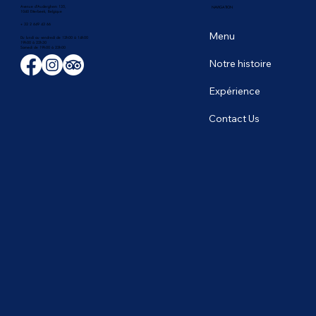
Avenue d'Auderghem 135,
NAVIGATION
1040 Etterbeek, Belgique
+ 32 2 649 43 66
Menu
Du lundi au vendredi de 12h00 à 14h00
19h00 à 22h30
​Samedi de 19h00 à 23h00
Notre histoire
Expérience
Contact Us