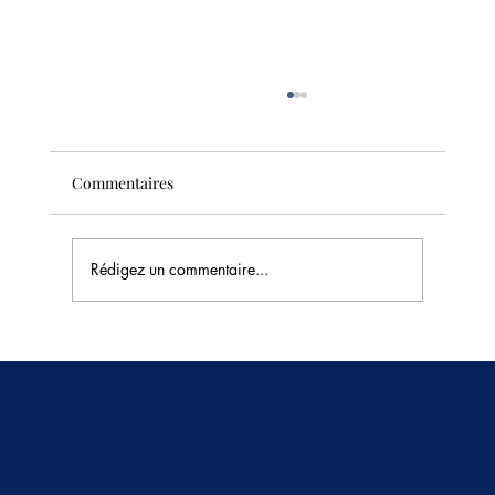
Commentaires
Rédigez un commentaire...
Combien de temps le pad thaï peut-il
rester au réfrigérateur ?