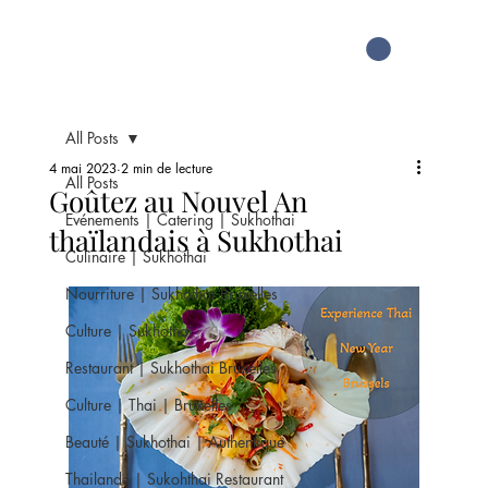
All Posts
4 mai 2023
2 min de lecture
All Posts
Goûtez au Nouvel An
Evénements | Catering | Sukhothai
thaïlandais à Sukhothai
Culinaire | Sukhothai
Nourriture | Sukhothai Bruxelles
Culture | Sukhothai
Restaurant | Sukhothai Bruxelles
Culture | Thai | Bruxelles
Beauté | Sukhothai | Authentique
Thailande | Sukohthai Restaurant