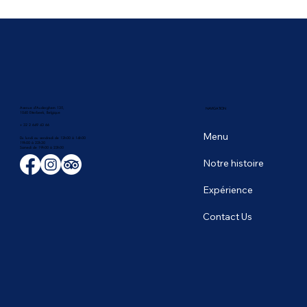
🥭 La saison des fruits tropicaux en
Thaïlande : les saveurs les plus sucrées du
mois de juin
Avenue d'Auderghem 135,
NAVIGATION
1040 Etterbeek, Belgique
+ 32 2 649 43 66
Menu
Du lundi au vendredi de 12h00 à 14h00
19h00 à 22h30
​Samedi de 19h00 à 23h00
Notre histoire
Expérience
Contact Us