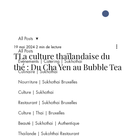
All Posts
19 mai 2024
2 min de lecture
All Posts
TLa culture thaïlandaise du
Evénements | Catering | Sukhothai
thé : Du Cha Yen au Bubble Tea
Culinaire | Sukhothai
Nourriture | Sukhothai Bruxelles
Culture | Sukhothai
Restaurant | Sukhothai Bruxelles
Culture | Thai | Bruxelles
Beauté | Sukhothai | Authentique
Thailande | Sukohthai Restaurant