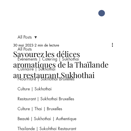
All Posts
30 mai 2023
2 min de lecture
All Posts
Savourez les délices
Evénements | Catering | Sukhothai
aromatiques de la Thaïlande
Culinaire | Sukhothai
au restaurant Sukhothai
Nourriture | Sukhothai Bruxelles
Culture | Sukhothai
Restaurant | Sukhothai Bruxelles
Culture | Thai | Bruxelles
Beauté | Sukhothai | Authentique
Thailande | Sukohthai Restaurant