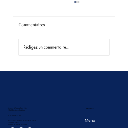
Commentaires
Rédigez un commentaire...
Combien de temps le pad thaï peut-il
rester au réfrigérateur ?
Avenue d'Auderghem 135,
NAVIGATION
1040 Etterbeek, Belgique
+ 32 2 649 43 66
Menu
Du lundi au vendredi de 12h00 à 14h00
19h00 à 22h30
​Samedi de 19h00 à 23h00