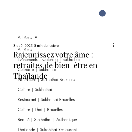
All Posts
8 août 2023
5 min de lecture
All Posts
Rajeunissez votre âme :
Evénements | Catering | Sukhothai
retraites de bien-être en
Culinaire | Sukhothai
Thaïlande
Nourriture | Sukhothai Bruxelles
Culture | Sukhothai
Restaurant | Sukhothai Bruxelles
Culture | Thai | Bruxelles
Beauté | Sukhothai | Authentique
Thailande | Sukohthai Restaurant