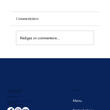
Commentaires
Rédigez un commentaire...
Merveilles architecturales : Temples
thaïlandais et au-delà
Avenue d'Auderghem 135,
NAVIGATION
1040 Etterbeek, Belgique
+ 32 2 649 43 66
Menu
Du lundi au vendredi de 12h00 à 14h00
19h00 à 22h30
​Samedi de 19h00 à 23h00