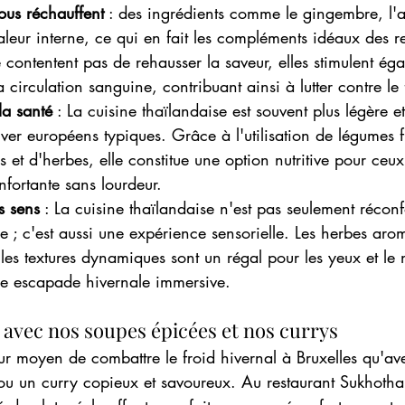
ous réchauffent
 : des ingrédients comme le gingembre, l'ai
leur interne, ce qui en fait les compléments idéaux des re
 contentent pas de rehausser la saveur, elles stimulent éga
 circulation sanguine, contribuant ainsi à lutter contre le 
la santé
 : La cuisine thaïlandaise est souvent plus légère et
iver européens typiques. Grâce à l'utilisation de légumes f
 et d'herbes, elle constitue une option nutritive pour ceux
nfortante sans lourdeur.
s sens
 : La cuisine thaïlandaise n'est pas seulement récon
e ; c'est aussi une expérience sensorielle. Les herbes arom
 les textures dynamiques sont un régal pour les yeux et le 
e escapade hivernale immersive.
avec nos soupes épicées et nos currys
eur moyen de combattre le froid hivernal à Bruxelles qu'av
ou un curry copieux et savoureux. Au restaurant Sukhotha