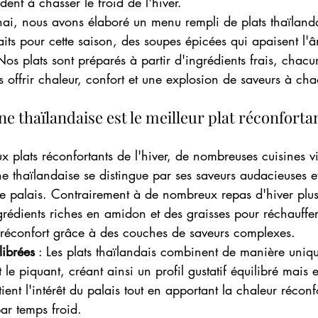
dent à chasser le froid de l'hiver.
hai, nous avons élaboré un menu rempli de plats thaïlanda
faits pour cette saison, des soupes épicées qui apaisent l'
Nos plats sont préparés à partir d'ingrédients frais, chacu
 offrir chaleur, confort et une explosion de saveurs à c
ne thaïlandaise est le meilleur plat réconfortan
x plats réconfortants de l'hiver, de nombreuses cuisines v
ine thaïlandaise se distingue par ses saveurs audacieuses et
re palais. Contrairement à de nombreux repas d'hiver plus
grédients riches en amidon et des graisses pour réchauffer,
n réconfort grâce à des couches de saveurs complexes.
librées
 : Les plats thaïlandais combinent de manière uniqu
et le piquant, créant ainsi un profil gustatif équilibré mais 
ent l'intérêt du palais tout en apportant la chaleur réconf
ar temps froid.