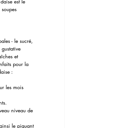
daise est le 
s soupes 
ales - le sucré, 
 gustative 
aîches et 
faits pour la 
daise :
ur les mois 
nts.
uveau niveau de 
ainsi le piquant 