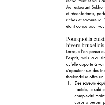
réchauffent et vous ai
Au restaurant Sukhot
et réconfortants, par
riches et savoureux. 
étant conçu pour vous
Pourquoi la cuisi
hivers bruxellois
Lorsque l'on pense au
l'esprit, mais la cuis
qu'elle apporte à vot
s'appuient sur des in
thaïlandaise offre u
Des saveurs équi
l'acide, le salé 
complexité mainti
corps a besoin p