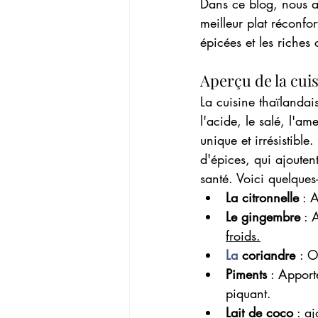
Dans ce blog, nous all
meilleur plat réconfor
épicées et les riches 
Aperçu de la cuis
La cuisine thaïlandais
l'acide, le salé, l'am
unique et irrésistible.
d'épices, qui ajouten
santé. Voici quelques-
La citronnelle
 : 
Le gingembre
 : 
froids.
La
 coriandre 
: O
Piments
 : Apport
piquant.
Lait de coco
 : a