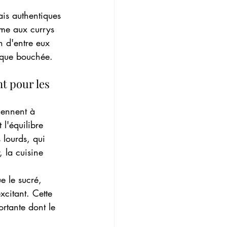
is authentiques 
âme aux currys 
n d'entre eux 
haque bouchée.
t pour les 
iennent à 
 l'équilibre 
 lourds, qui 
 la cuisine 
e le sucré, 
excitant. Cette 
ortante dont le 