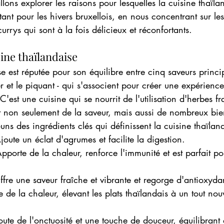
ons explorer les raisons pour lesquelles la cuisine thaïlan
tant pour les hivers bruxellois, en nous concentrant sur le
currys qui sont à la fois délicieux et réconfortants.
ine thaïlandaise
e est réputée pour son équilibre entre cinq saveurs princip
er et le piquant - qui s'associent pour créer une expérience
 C'est une cuisine qui se nourrit de l'utilisation d'herbes fr
t non seulement de la saveur, mais aussi de nombreux bien
uns des ingrédients clés qui définissent la cuisine thaïlan
Ajoute un éclat d'agrumes et facilite la digestion.
Apporte de la chaleur, renforce l'immunité et est parfait po
ffre une saveur fraîche et vibrante et regorge d'antioxyda
e de la chaleur, élevant les plats thaïlandais à un tout no
joute de l'onctuosité et une touche de douceur, équilibrant 