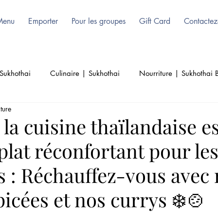
Menu
Emporter
Pour les groupes
Gift Card
Contactez
Sukhothai
Culinaire | Sukhothai
Nourriture | Sukhothai B
ture
Culture | Thai | Bruxelles
Beauté | Sukhothai | Authenti
la cuisine thaïlandaise es
plat réconfortant pour les
Thai Cuisine | Authentique Thai
s : Réchauffez-vous avec
icées et nos currys ❄️🍲