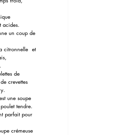
mps froid, 
que 		
tronnelle 	et 
, 		
.
ttes de 	
ry.
est une soupe 
soupe crémeuse 