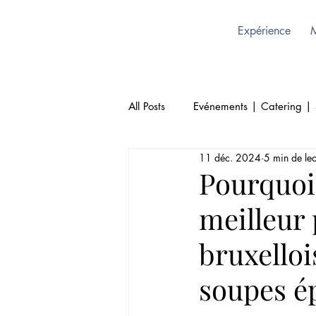
Expérience
All Posts
Evénements | Catering | 
11 déc. 2024
5 min de lec
Restaurant | Sukhothai Bruxelles
Pourquoi 
meilleur 
Thailande | Sukohthai Restaurant
bruxelloi
soupes ép