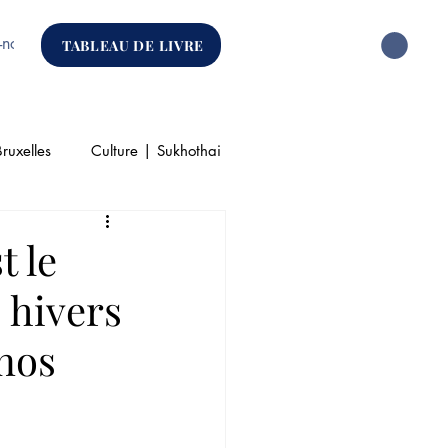
-nous
TABLEAU DE LIVRE
ruxelles
Culture | Sukhothai
que
t le
 hivers
 nos