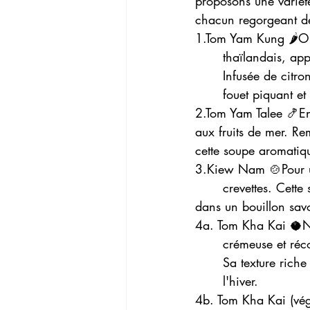
proposons une variété
chacun regorgeant de 
1.Tom Yam Kung 🌶️Our
	thaïlandais, apprécié pour son profil de saveurs audacieuses, piquantes et acides. 	
	Infusée de citronnelle, de feuilles de lime kaffir et de chili, cette soupe donne un coup de 
	fouet piquant et
2.Tom Yam Talee 🍤Entr
aux fruits de mer. Rem
cette soupe aromatiqu
3.Kiew Nam 🍲Pour un
	crevettes. Cette soupe délicate et savoureuse présente de tendres boulettes de crevettes 	
dans un bouillon savo
4a. Tom Kha Kai 🥥No
	crémeuse et réconfortante qui combine du lait de coco, du galanga et du poulet tendre. 
	Sa texture riche et veloutée et sa chaleur douce en font un plat réconfortant parfait pour 
	l'hiver.
4b. Tom Kha Kai (vég