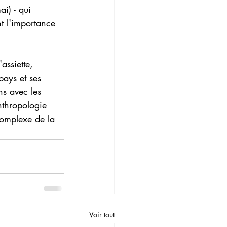
i) - qui 
nt l'importance 
assiette, 
 pays et ses 
ns avec les 
nthropologie 
complexe de la 
Voir tout