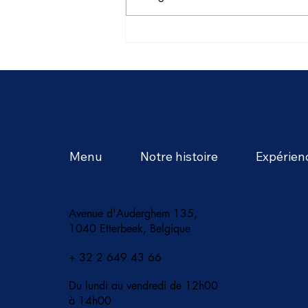
L'été en Thaïlande : une
saison d'aventures tropicales
et de saveurs intenses
Menu
Notre histoire
Expérien
Avenue d'Auderghem 135,
1040 Etterbeek, Belgique
+ 32 2 649 43 66
Du lundi au vendredi de 12h00
à 14h00