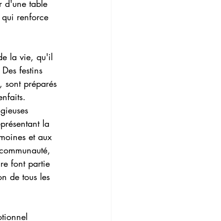
 d'une table 
 qui renforce 
e la vie, qu'il 
Des festins 
, sont préparés 
nfaits.
igieuses
présentant la 
 moines et aux 
a communauté, 
e font partie 
on de tous les 
otionnel 