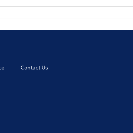
🥭 La saison des fruits
🌾 L
tropicaux en Thaïlande : les
labou
saveurs les plus sucrées du
sais
mois de juin
ce
Contact Us