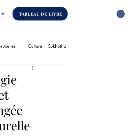
-nous
TABLEAU DE LIVRE
ruxelles
Culture | Sukhothai
que
ogie
et
ongée
urelle