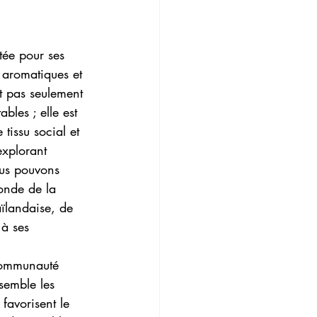
tée pour ses 
 aromatiques et 
t pas seulement 
bles ; elle est 
tissu social et 
explorant 
ous pouvons 
fonde de la 
aïlandaise, de 
à ses 
 communauté
ssemble les 
favorisent le 