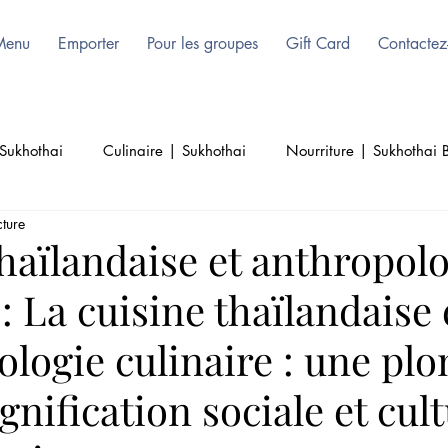
Menu
Emporter
Pour les groupes
Gift Card
Contactez
Sukhothai
Culinaire | Sukhothai
Nourriture | Sukhothai B
cture
Culture | Thai | Bruxelles
Beauté | Sukhothai | Authenti
haïlandaise et anthropol
 : La cuisine thaïlandaise 
Thai Cuisine | Authentique Thai
ologie culinaire : une pl
gnification sociale et cult