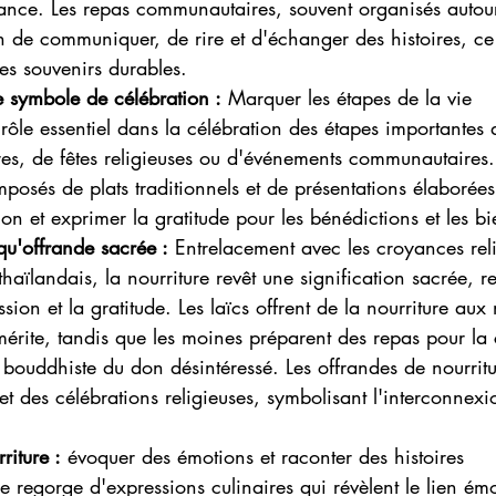
ance. Les repas communautaires, souvent organisés autour
n de communiquer, de rire et d'échanger des histoires, ce
des souvenirs durables.
 symbole de célébration :
 Marquer les étapes de la vie
rôle essentiel dans la célébration des étapes importantes d
res, de fêtes religieuses ou d'événements communautaires. 
posés de plats traditionnels et de présentations élaborées
on et exprimer la gratitude pour les bénédictions et les bie
 qu'offrande sacrée :
 Entrelacement avec les croyances rel
aïlandais, la nourriture revêt une signification sacrée, re
sion et la gratitude. Les laïcs offrent de la nourriture aux
mérite, tandis que les moines préparent des repas pour l
 bouddhiste du don désintéressé. Les offrandes de nourritur
 et des célébrations religieuses, symbolisant l'interconnexi
riture :
 évoquer des émotions et raconter des histoires
e regorge d'expressions culinaires qui révèlent le lien ém