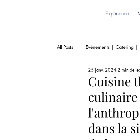
Expérience
All Posts
Evénements | Catering | 
25 janv. 2024
2 min de le
Restaurant | Sukhothai Bruxelles
Cuisine t
culinaire
Thailande | Sukohthai Restaurant
l'anthrop
dans la si