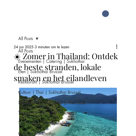
All Posts
24 jun 2025
3 minuten om te lezen
All Posts
☀️ Zomer in Thailand: Ontdek
Evenementen | Catering | Sukhothai
de beste stranden, lokale
Eten | Sukhothai Brussel
smaken en het eilandleven
Restaurant | Sukhothai Brussel
Cultuur | Thai | Sukhothai Brussel
Schoonheid | Sukhothai | Thai Food
Thailand | Sukhothai Restaurant
Thai Keuken | Authentiek Thai
Culinair | Sukhothai