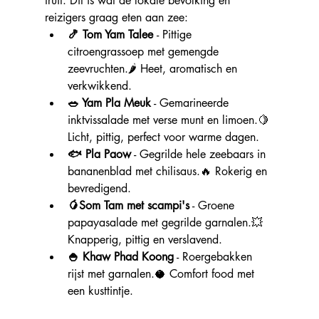
fruit. Dit is wat de lokale bevolking en 
reizigers graag eten aan zee:
🍤 Tom Yam Talee 
- Pittige 
citroengrassoep met gemengde 
zeevruchten.🌶️ Heet, aromatisch en 
verkwikkend.
🥗 Yam Pla Meuk
 - Gemarineerde 
inktvissalade met verse munt en limoen.🍋 
Licht, pittig, perfect voor warme dagen.
🐟 Pla Paow
 - Gegrilde hele zeebaars in 
bananenblad met chilisaus.🔥 Rokerig en 
bevredigend.
🥭Som Tam met scampi's
 - Groene 
papayasalade met gegrilde garnalen.💥 
Knapperig, pittig en verslavend.
🍚 Khaw Phad Koong
 - Roergebakken 
rijst met garnalen.🥥 Comfort food met 
een kusttintje.