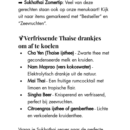
➡️ 
Sukhothai Zomertip
: Veel van deze 
gerechten staan ook op onze menukaart! Kijk 
uit naar items gemarkeerd met “Bestseller” en 
“Zeevruchten”.
🍹
Verfrissende Thaise drankjes 
om af te koelen
Cha Yen (Thaise ijsthee)
 - Zwarte thee met 
gecondenseerde melk en kruiden.
Nam Maprao (vers kokoswater)
 - 
Elektrolytisch drankje uit de natuur.
Mai Thai
 - Een fruitige rumcocktail met 
limoen en tropische flair.
Singha Beer
 - Knisperend en verfrissend, 
perfect bij zeevruchten.
Citroengras ijsthee of gemberthee
 - Lichte 
en verkoelende kruidenthee.
Vraag je Sukhothai server naar de perfecte 