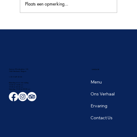
Plaats een opmerking...
🥭 Het tropische fruitseizoen in Thailand:
de zoetste smaken van juni
Avenue D'Auderghem 135,
NAVIGATIE
1040 Etterbeek, Belgium
+ 32 2 649 43 66
Menu
Maandag tot en met vrijdag
12:00 tot 14:00 uur
19:00 tot 22:30 uur
​Zaterdag 19:00 tot 23:00 uur
Ons Verhaal
Ervaring
Contact Us