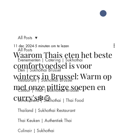
All Posts
11 dec 2024
5 minuten om te lezen
All Posts
Waarom Thais eten het beste
Evenementen | Catering | Sukhothai
comfortvoedsel is voor
Eten | Sukhothai Brussel
winters in Brussel: Warm op
Restaurant | Sukhothai Brussel
met onze pittige soepen en
Cultuur | Thai | Sukhothai Brussel
curry's❄️🍲
Schoonheid | Sukhothai | Thai Food
Thailand | Sukhothai Restaurant
Thai Keuken | Authentiek Thai
Culinair | Sukhothai