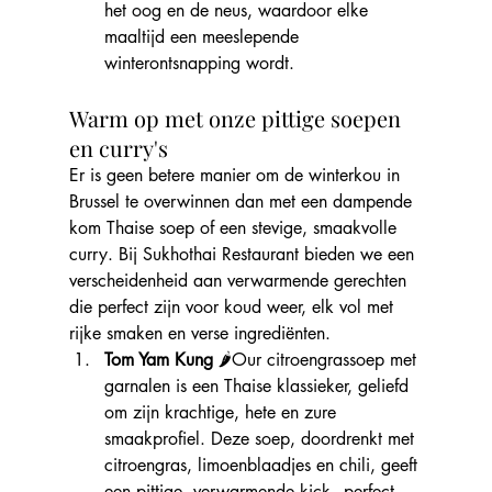
het oog en de neus, waardoor elke 
maaltijd een meeslepende 
winterontsnapping wordt.
Warm op met onze pittige soepen 
en curry's
Er is geen betere manier om de winterkou in 
Brussel te overwinnen dan met een dampende 
kom Thaise soep of een stevige, smaakvolle 
curry. Bij Sukhothai Restaurant bieden we een 
verscheidenheid aan verwarmende gerechten 
die perfect zijn voor koud weer, elk vol met 
rijke smaken en verse ingrediënten.
Tom Yam Kung 
🌶️Our citroengrassoep met 
garnalen is een Thaise klassieker, geliefd 
om zijn krachtige, hete en zure 
smaakprofiel. Deze soep, doordrenkt met 
citroengras, limoenblaadjes en chili, geeft 
een pittige, verwarmende kick - perfect 