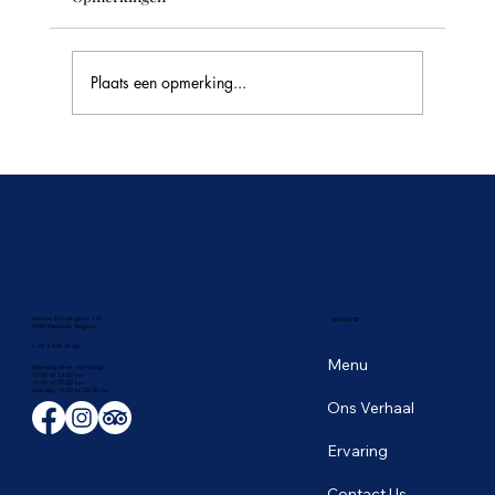
Plaats een opmerking...
🥭 Het tropische fruitseizoen in Thailand:
de zoetste smaken van juni
Avenue D'Auderghem 135,
NAVIGATIE
1040 Etterbeek, Belgium
+ 32 2 649 43 66
Menu
Maandag tot en met vrijdag
12:00 tot 14:00 uur
19:00 tot 22:30 uur
​Zaterdag 19:00 tot 23:00 uur
Ons Verhaal
Ervaring
Contact Us