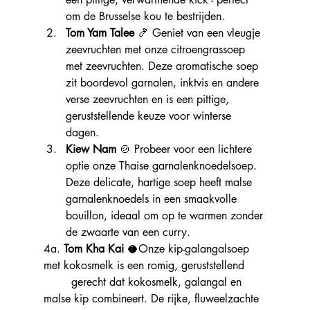
om de Brusselse kou te bestrijden.
Tom Yam Talee
 🍤 Geniet van een vleugje 
zeevruchten met onze citroengrassoep 
met zeevruchten. Deze aromatische soep 
zit boordevol garnalen, inktvis en andere 
verse zeevruchten en is een pittige, 
geruststellende keuze voor winterse 
dagen.
Kiew Nam
 🍲 Probeer voor een lichtere 
optie onze Thaise garnalenknoedelsoep. 
Deze delicate, hartige soep heeft malse 
garnalenknoedels in een smaakvolle 
bouillon, ideaal om op te warmen zonder 
de zwaarte van een curry.
4a. 
Tom Kha Kai 
🥥Onze kip-galangalsoep 
met kokosmelk is een romig, geruststellend 
	gerecht dat kokosmelk, galangal en 
malse kip combineert. De rijke, fluweelzachte 