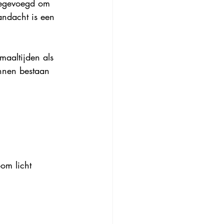
oegevoegd om 
ndacht is een 
aaltijden als 
nnen bestaan 
om licht 