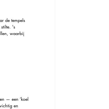
ar de tempels 
ilte. 's 
llen, waarbij 
 yen — een ‘koel 
wichtig en 