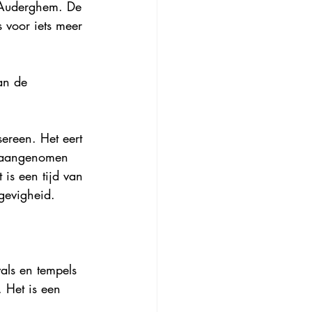
d’Auderghem. De 
 voor iets meer 
an de 
ereen. Het eert 
t aangenomen 
is een tijd van 
jgevigheid.
vals en tempels 
. Het is een 