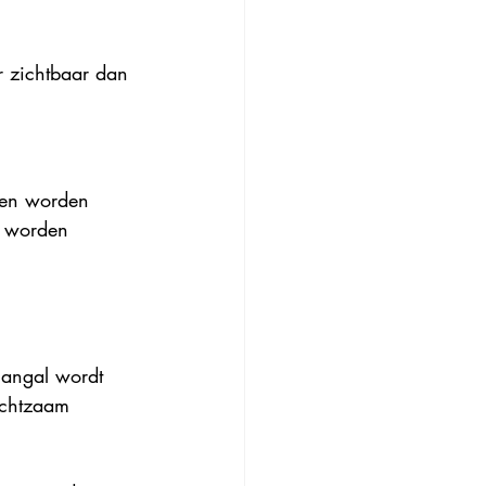
er zichtbaar dan 
nten worden 
s worden 
langal wordt 
achtzaam 