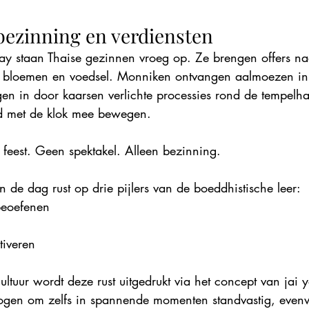
bezinning en verdiensten
y staan Thaise gezinnen vroeg op. Ze brengen offers na
bloemen en voedsel. Monniken ontvangen aalmoezen in st
en in door kaarsen verlichte processies rond de tempelha
end met de klok mee bewegen.
g feest. Geen spektakel. Alleen bezinning.
an de dag rust op drie pijlers van de boeddhistische leer:
beoefenen
ltiveren
cultuur wordt deze rust uitgedrukt via het concept van jai
rmogen om zelfs in spannende momenten standvastig, even