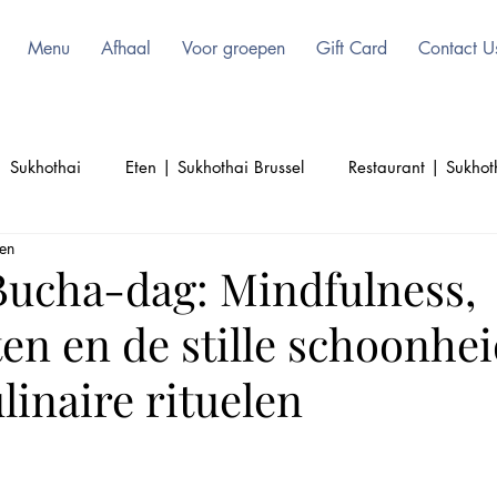
Menu
Afhaal
Voor groepen
Gift Card
Contact U
| Sukhothai
Eten | Sukhothai Brussel
Restaurant | Sukhot
zen
l
Schoonheid | Sukhothai | Thai Food
Thailand | Sukhoth
Bucha-dag: Mindfulness,
en en de stille schoonhe
Culinair | Sukhothai
Cultuur | Sukhothai
linaire rituelen