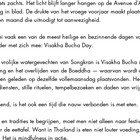
iets zachts. Het licht blijft langer hangen op de Avenue 
 in blad. De drukte van het vroege voorjaar maakt plaats
en maand die uitnodigt tot aanwezigheid.
ei vaak een van de meest heilige en bezinnende dagen v
nder met zich mee: Visakha Bucha Day.
de vrolijke watergevechten van Songkran is Visakha Bucha s
hting en het overlijden van de Boeddha — waarvan word
en geleden op dezelfde vollemaansdag plaatsvonden. Het 
iensten, stille rituelen, tempelbezoeken en daden van vri
send, is het ook een tijd die nauw verbonden is met eten.
en tradities te begrijpen, moet men niet alleen naar festi
 de eettafel. Want in Thailand is eten niet louter voeding
t. Het is mindfulness in actie.