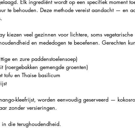
gelaagd. Elk ingrediënt wordt op een specifiek moment t
uur te behouden. Deze methode vereist aandacht — en aa
.
 kiezen veel gezinnen voor lichtere, soms vegetarische m
houdendheid en mededogen te beoefenen. Gerechten ku
ttige en zure paddenstoelensoep)
t (roergebakken gemengde groenten)
 tofu en Thaise basilicum
jst
s mango-kleefrijst, worden eenvoudig geserveerd — kokosro
maar zonder versieringen.
d in die terughoudendheid.