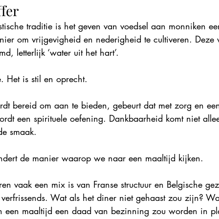
ffer
stische traditie is het geven van voedsel aan monniken e
ier om vrijgevigheid en nederigheid te cultiveren. Deze v
 letterlijk ‘water uit het hart’.
. Het is stil en oprecht.
t bereid om aan te bieden, gebeurt dat met zorg en een 
ordt een spirituele oefening. Dankbaarheid komt niet alleen
de smaak.
andert de manier waarop we naar een maaltijd kijken.
ren vaak een mix is van Franse structuur en Belgische geze
verfrissends. Wat als het diner niet gehaast zou zijn? Wat
n een maaltijd een daad van bezinning zou worden in pl