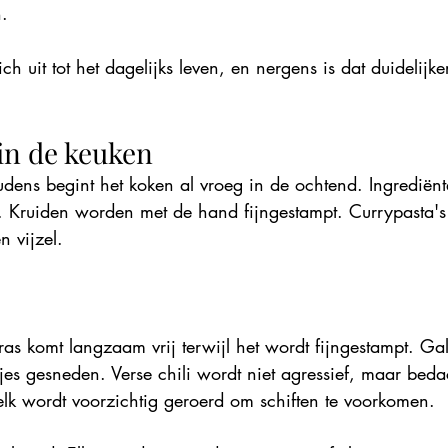
n.
zich uit tot het dagelijks leven, en nergens is dat duidelijk
in de keuken
oudens begint het koken al vroeg in de ochtend. Ingredië
. Kruiden worden met de hand fijngestampt. Currypasta'
n vijzel.
ras komt langzaam vrij terwijl het wordt fijngestampt. Ga
jes gesneden. Verse chili wordt niet agressief, maar bed
k wordt voorzichtig geroerd om schiften te voorkomen.