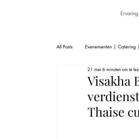
Ervaring
All Posts
Evenementen | Catering 
21 mei
6 minuten om te le
Cultuur | Thai | Sukhothai Brusse
Visakha 
verdienst
Thai Keuken | Authentiek Thai
Thaise cu