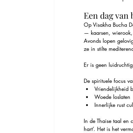
Een dag van 
Op Visakha Bucha Da
— kaarsen, wierook, 
Avonds lopen gelovig
ze in stilte mediter
Er is geen luidruchti
De spirituele focus v
Vriendelijkheid 
Woede loslaten
Innerlijke rust cu
In de Thaise taal en 
hart’. Het is het ve