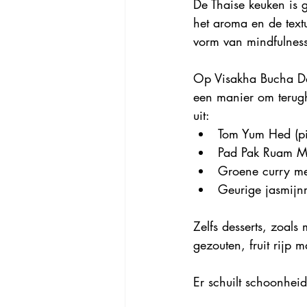
De Thaise keuken is 
het aroma en de text
vorm van mindfulness
Op Visakha Bucha Day
een manier om terug
uit:
Tom Yum Hed (pi
Pad Pak Ruam Mi
Groene curry met
Geurige jasmijnri
Zelfs desserts, zoal
gezouten, fruit rijp 
Er schuilt schoonhei