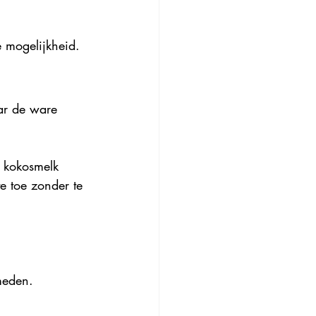
e mogelijkheid.
ar de ware 
 kokosmelk 
e toe zonder te 
meden. 