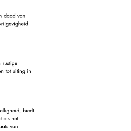
en daad van 
rijgevigheid 
rustige 
 tot uiting in 
lligheid, biedt 
 als het 
aats van 