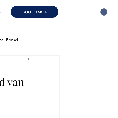
s
BOOK TABLE
hai Brussel
ai Restaurant
id van