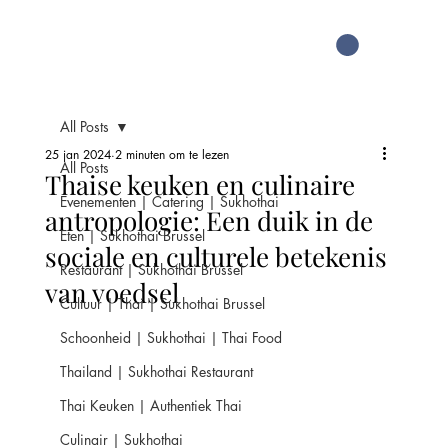
All Posts
25 jan 2024
2 minuten om te lezen
All Posts
Thaise keuken en culinaire
Evenementen | Catering | Sukhothai
antropologie: Een duik in de
Eten | Sukhothai Brussel
sociale en culturele betekenis
Restaurant | Sukhothai Brussel
van voedsel
Cultuur | Thai | Sukhothai Brussel
Schoonheid | Sukhothai | Thai Food
Thailand | Sukhothai Restaurant
Thai Keuken | Authentiek Thai
Culinair | Sukhothai