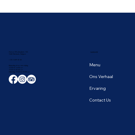
Architectonische wonderen: Thaise
tempels en daarbuiten
Avenue D'Auderghem 135,
NAVIGATIE
1040 Etterbeek, Belgium
+ 32 2 649 43 66
Menu
Maandag tot en met vrijdag
12:00 tot 14:00 uur
19:00 tot 22:30 uur
​Zaterdag 19:00 tot 23:00 uur
Ons Verhaal
Ervaring
Contact Us