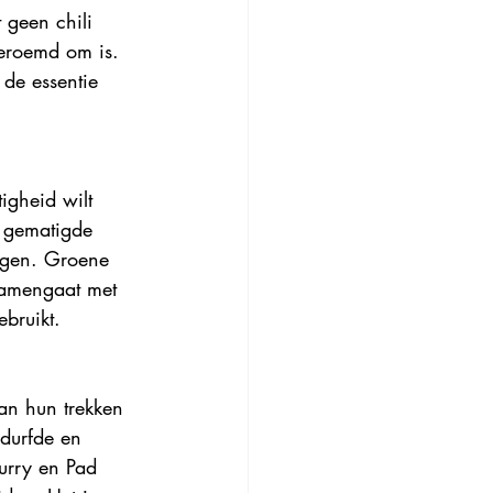
 geen chili 
beroemd om is. 
de essentie 
igheid wilt 
n gematigde 
digen. Groene 
samengaat met 
bruikt.
an hun trekken 
durfde en 
urry en Pad 