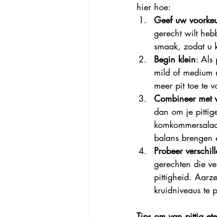
hier hoe:
Geef uw voorkeu
gerecht wilt he
smaak, zodat u k
Begin klein
: Als
mild of medium n
meer pit toe te 
Combineer met v
dan om je pittig
komkommersalade 
balans brengen e
Probeer verschil
gerechten die v
pittigheid. Aarz
kruidniveaus te 
Tips om van pittig et