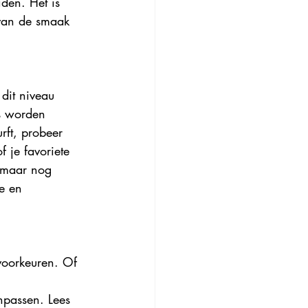
den. Het is 
van de smaak 
 dit niveau 
s worden 
rft, probeer 
 je favoriete 
, maar nog 
e en 
voorkeuren. Of 
 
npassen. Lees 