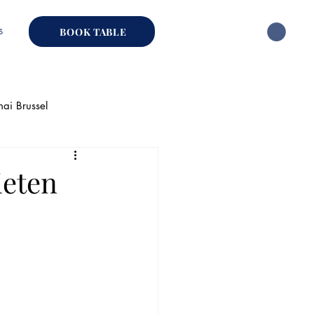
s
BOOK TABLE
hai Brussel
ai Restaurant
ieten