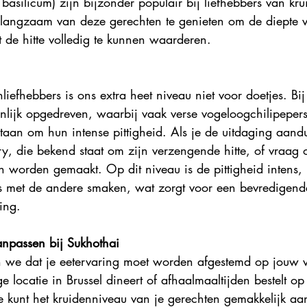
asilicum) zijn bijzonder populair bij liefhebbers van krui
 langzaam van deze gerechten te genieten om de diepte 
 de hitte volledig te kunnen waarderen.
liefhebbers is ons extra heet niveau niet voor doetjes. Bij
enlijk opgedreven, waarbij vaak verse vogeloogchilipeper
taan om hun intense pittigheid. Als je de uitdaging aandu
, die bekend staat om zijn verzengende hitte, of vraag of
an worden gemaakt. Op dit niveau is de pittigheid intens
s met de andere smaken, wat zorgt voor een bevredigend
ing.
anpassen bij Sukhothai
n we dat je eetervaring moet worden afgestemd op jouw 
e locatie in Brussel dineert of afhaalmaaltijden bestelt op
 kunt het kruidenniveau van je gerechten gemakkelijk aa