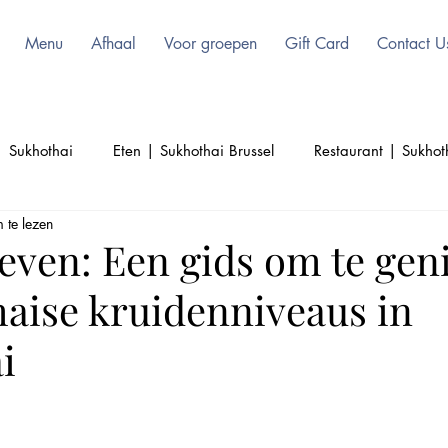
Menu
Afhaal
Voor groepen
Gift Card
Contact U
| Sukhothai
Eten | Sukhothai Brussel
Restaurant | Sukhot
 te lezen
l
Schoonheid | Sukhothai | Thai Food
Thailand | Sukhoth
leven: Een gids om te gen
haise kruidenniveaus in
Culinair | Sukhothai
Cultuur | Sukhothai
i