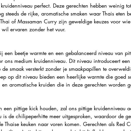
 kruidenniveau perfect. Deze gerechten hebben weinig tot
og steeds de rijke, aromatische smaken waar Thais eten 
Thai of Massaman Curry zijn geweldige keuzes voor wie 
 wil ervaren zonder het vuur.
bij een beetje warmte en een gebalanceerd niveau van pitt
or ons medium kruidenniveau. Dit niveau introduceert ee
ie de smaak versterkt zonder je smaakpapillen te overwel
ep op dit niveau bieden een heerlijke warmte die goed 
n en aromatische kruiden die in deze gerechten worden ge
 een pittige kick houden, zal ons pittige kruidenniveau a
 is de chilipeperhitte meer uitgesproken, waardoor de ge
de Thaise keuken naar voren komen. Gerechten als Red C