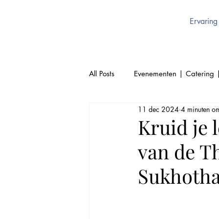
Ervaring
All Posts
Evenementen | Catering 
11 dec 2024
4 minuten om
Cultuur | Thai | Sukhothai Brusse
Kruid je 
van de T
Thai Keuken | Authentiek Thai
Sukhotha