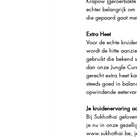
Krapow (geroerbakte b
echter belangrijk om
die gepaard gaat met
Extra Heet
Voor de echte kruiden
wordt de hitte aanzi
gebruikt die bekend s
dan onze Jungle Curry
gerecht extra heet k
steeds goed in balan
opwindende eetervar
Je kruidenervaring a
Bij Sukhothai gelove
je nu in onze gezellig
www.sukhothai.be, je