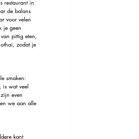
 restaurant in 
ar de balans 
ar voor velen 
k je geen 
an pittig eten, 
othai, zodat je 
le smaken: 
, is wat veel 
zijn even 
men we aan alle 
ldere kant 