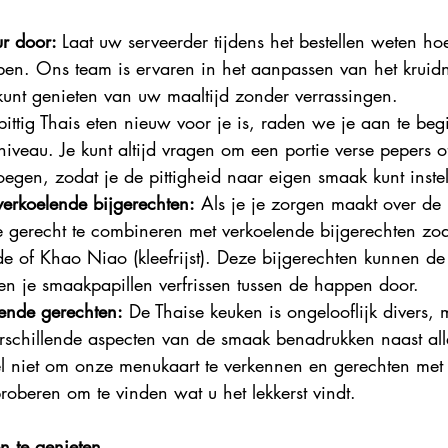
r door: 
Laat uw serveerder tijdens het bestellen weten hoe
bben. Ons team is ervaren in het aanpassen van het krui
unt genieten van uw maaltijd zonder verrassingen.
 pittig Thais eten nieuw voor je is, raden we je aan te be
iveau. Je kunt altijd vragen om een portie verse pepers o
voegen, zodat je de pittigheid naar eigen smaak kunt instel
erkoelende bijgerechten:
 Als je je zorgen maakt over de 
e gerecht te combineren met verkoelende bijgerechten zoa
of Khao Niao (kleefrijst). Deze bijgerechten kunnen de p
n je smaakpapillen verfrissen tussen de happen door.
lende gerechten:
 De Thaise keuken is ongelooflijk divers, 
erschillende aspecten van de smaak benadrukken naast al
el niet om onze menukaart te verkennen en gerechten met 
proberen om te vinden wat u het lekkerst vindt.
en te genieten