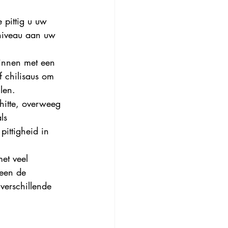
 pittig u uw 
dniveau aan uw 
ginnen met een 
f chilisaus om 
len.
hitte, overweeg 
ls 
ittigheid in 
met veel 
leen de 
verschillende 