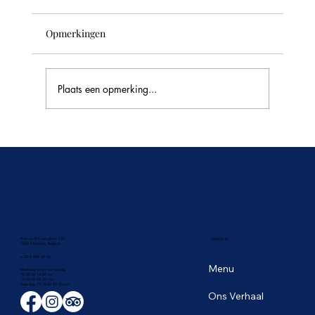
Opmerkingen
Plaats een opmerking...
🥭 Het tropische fruitseizoen in Thailand:
de zoetste smaken van juni
Avenue D'Auderghem 135,
NAVIGATIE
1040 Etterbeek, Belgium
+ 32 2 649 43 66
Menu
Maandag tot en met vrijdag
12:00 tot 14:00 uur
19:00 tot 22:30 uur
​Zaterdag 19:00 tot 23:00 uur
Ons Verhaal