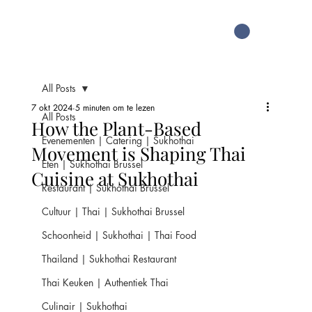
All Posts
7 okt 2024
5 minuten om te lezen
All Posts
How the Plant-Based
Evenementen | Catering | Sukhothai
Movement is Shaping Thai
Eten | Sukhothai Brussel
Cuisine at Sukhothai
Restaurant | Sukhothai Brussel
Cultuur | Thai | Sukhothai Brussel
Schoonheid | Sukhothai | Thai Food
Thailand | Sukhothai Restaurant
Thai Keuken | Authentiek Thai
Culinair | Sukhothai