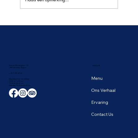
🥭 Het tropische fruitseizoen in Thailand:
de zoetste smaken van juni
Avenue D'Auderghem 135,
NAVIGATIE
1040 Etterbeek, Belgium
+ 32 2 649 43 66
Menu
Maandag tot en met vrijdag
12:00 tot 14:00 uur
19:00 tot 22:30 uur
​Zaterdag 19:00 tot 23:00 uur
Ons Verhaal
Ervaring
Contact Us