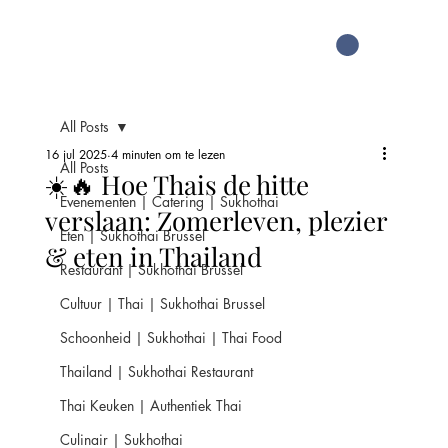
All Posts
16 jul 2025
4 minuten om te lezen
All Posts
☀️🔥 Hoe Thais de hitte
Evenementen | Catering | Sukhothai
verslaan: Zomerleven, plezier
Eten | Sukhothai Brussel
& eten in Thailand
Restaurant | Sukhothai Brussel
Cultuur | Thai | Sukhothai Brussel
Schoonheid | Sukhothai | Thai Food
Thailand | Sukhothai Restaurant
Thai Keuken | Authentiek Thai
Culinair | Sukhothai