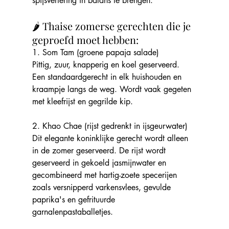
spijsvertering in balans te brengen.
🌶️ Thaise zomerse gerechten die je 
geproefd moet hebben:
1. Som Tam (groene papaja salade)
Pittig, zuur, knapperig en koel geserveerd. 
Een standaardgerecht in elk huishouden en 
kraampje langs de weg. Wordt vaak gegeten 
met kleefrijst en gegrilde kip.
2. Khao Chae (rijst gedrenkt in ijsgeurwater)
Dit elegante koninklijke gerecht wordt alleen 
in de zomer geserveerd. De rijst wordt 
geserveerd in gekoeld jasmijnwater en 
gecombineerd met hartig-zoete specerijen 
zoals versnipperd varkensvlees, gevulde 
paprika's en gefrituurde 
garnalenpastaballetjes.