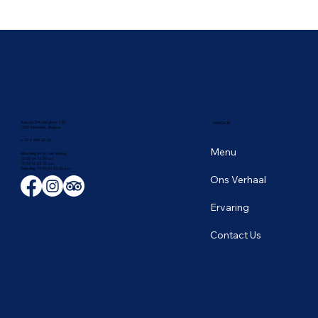
🥭 Het tropische fruitseizoen in Thailand:
de zoetste smaken van juni
Avenue D'Auderghem 135,
NAVIGATIE
1040 Etterbeek, Belgium
+ 32 2 649 43 66
Menu
Maandag tot en met vrijdag
12:00 tot 14:00 uur
19:00 tot 22:30 uur
​Zaterdag 19:00 tot 23:00 uur
Ons Verhaal
Ervaring
Contact Us