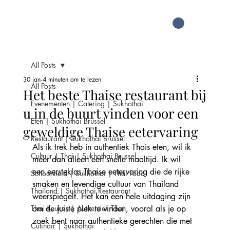
All Posts
30 jan
4 minuten om te lezen
All Posts
Het beste Thaise restaurant bij
Evenementen | Catering | Sukhothai
u in de buurt vinden voor een
Eten | Sukhothai Brussel
geweldige Thaise eetervaring
Restaurant | Sukhothai Brussel
Als ik trek heb in authentiek Thais eten, wil ik 
Cultuur | Thai | Sukhothai Brussel
meer dan alleen een snelle maaltijd. Ik wil 
een eersteklas Thaise eetervaring die de rijke 
Schoonheid | Sukhothai | Thai Food
smaken en levendige cultuur van Thailand 
Thailand | Sukhothai Restaurant
weerspiegelt. Het kan een hele uitdaging zijn 
Thai Keuken | Authentiek Thai
om de juiste plek te vinden, vooral als je op 
zoek bent naar authentieke gerechten die met 
Culinair | Sukhothai