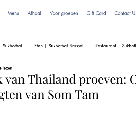
Menu
Afhaal
Voor groepen
Gift Card
Contact U
| Sukhothai
Eten | Sukhothai Brussel
Restaurant | Sukhot
e lezen
l
Schoonheid | Sukhothai | Thai Food
Thailand | Sukhoth
 van Thailand proeven: 
gten van Som Tam
Culinair | Sukhothai
Cultuur | Sukhothai