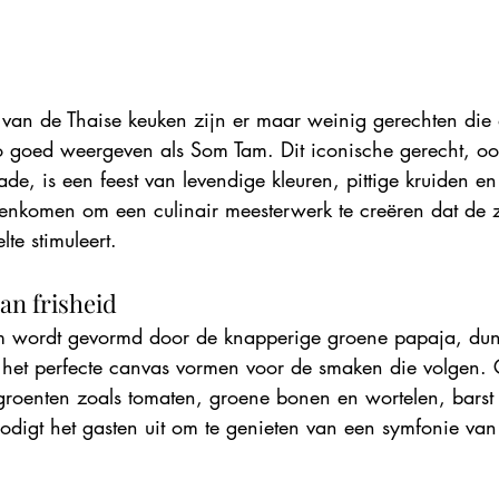
ijt van de Thaise keuken zijn er maar weinig gerechten die
o goed weergeven als Som Tam. Dit iconische gerecht, o
de, is een feest van levendige kleuren, pittige kruiden en
enkomen om een culinair meesterwerk te creëren dat de z
te stimuleert.
an frisheid
m wordt gevormd door de knapperige groene papaja, dun
die het perfecte canvas vormen voor de smaken die volgen
groenten zoals tomaten, groene bonen en wortelen, bars
n nodigt het gasten uit om te genieten van een symfonie van