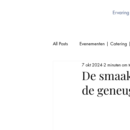
Ervaring
All Posts
Evenementen | Catering 
7 okt 2024
2 minuten om t
Cultuur | Thai | Sukhothai Brusse
De smaak
de geneu
Thai Keuken | Authentiek Thai