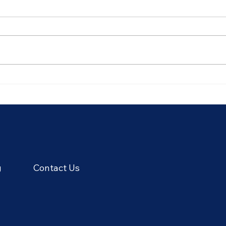
🥭 Het tropische fruitseizoen
🌾 D
in Thailand: de zoetste
Ploe
smaken van juni
van h
Thai
g
Contact Us