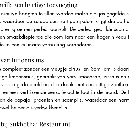
rill: Een hartige toevoeging
nieuwe hoogten te tillen worden malse plakjes gegrilde 
waardoor de salade een hartige rijkdom krijgt die de hel
 en groenten perfect aanvult. De perfect gegrilde scamp
d en smaakdiepte toe die Som Tam naar een hoger niveau ti
e in een culinaire verrukking veranderen.
 van limoensaus
s compleet zonder een vleugje citrus, en Som Tam is daa
ttige limoensaus, gemaakt van vers limoensap, vissaus en 
 salade gedruppeld en doordrenkt met een pittige zoethei
t en een verfrissende sensatie achterlaat in de mond. De
van de papaja, groenten en scampi's, waardoor een har
owel helder als verkwikkend is.
bij Sukhothai Restaurant