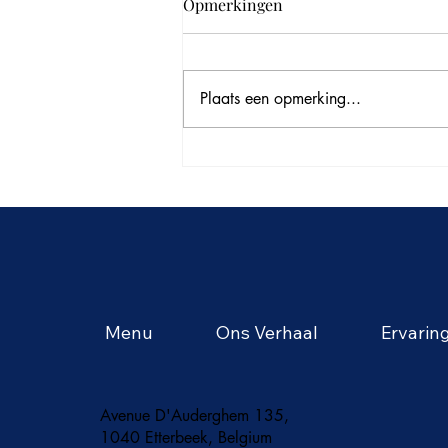
Opmerkingen
Plaats een opmerking...
De zomer in Thailand: een
seizoen vol tropische
avonturen en levendige
smaken
Menu
Ons Verhaal
Ervarin
Avenue D'Auderghem 135,
1040 Etterbeek, Belgium