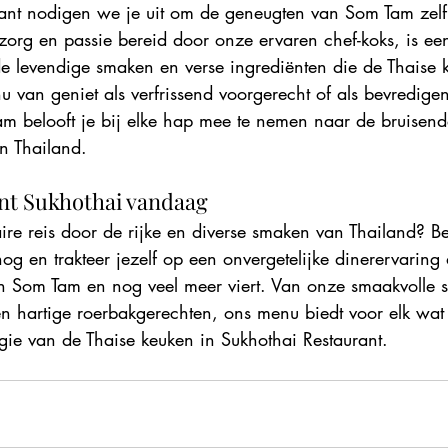
rant nodigen we je uit om de geneugten van Som Tam zelf 
rg en passie bereid door onze ervaren chef-koks, is ee
e levendige smaken en verse ingrediënten die de Thaise 
nu van geniet als verfrissend voorgerecht of als bevredige
m belooft je bij elke hap mee te nemen naar de bruisende
n Thailand.
nt Sukhothai vandaag
aire reis door de rijke en diverse smaken van Thailand? B
g en trakteer jezelf op een onvergetelijke dinerervaring 
 Som Tam en nog veel meer viert. Van onze smaakvolle s
en hartige roerbakgerechten, ons menu biedt voor elk wat 
ie van de Thaise keuken in Sukhothai Restaurant.