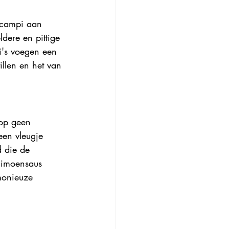
scampi aan 
dere en pittige 
i's voegen een 
llen en het van 
rop geen 
een vleugje 
d die de 
 limoensaus 
monieuze 