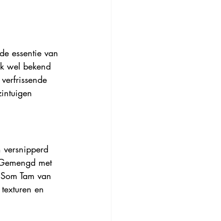
 de essentie van 
ok wel bekend 
 verfrissende 
intuigen 
 versnipperd 
. Gemengd met 
t Som Tam van 
 texturen en 