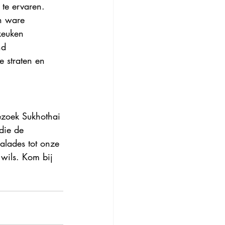
te ervaren. 
n ware 
keuken 
nd 
 straten en 
ezoek Sukhothai 
die de 
alades tot onze 
wils. Kom bij 