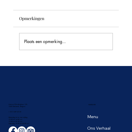
Opmerkingen
Plaats een opmerking...
🥭 Het tropische fruitseizoen in Thailand:
de zoetste smaken van juni
Avenue D'Auderghem 135,
NAVIGATIE
1040 Etterbeek, Belgium
+ 32 2 649 43 66
Menu
Maandag tot en met vrijdag
12:00 tot 14:00 uur
19:00 tot 22:30 uur
​Zaterdag 19:00 tot 23:00 uur
Ons Verhaal