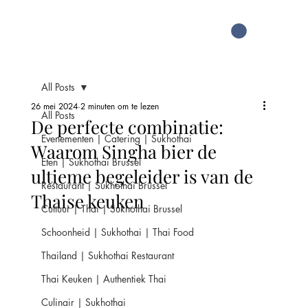
All Posts
26 mei 2024
2 minuten om te lezen
All Posts
De perfecte combinatie:
Evenementen | Catering | Sukhothai
Waarom Singha bier de
Eten | Sukhothai Brussel
ultieme begeleider is van de
Restaurant | Sukhothai Brussel
Thaise keuken
Cultuur | Thai | Sukhothai Brussel
Schoonheid | Sukhothai | Thai Food
Thailand | Sukhothai Restaurant
Thai Keuken | Authentiek Thai
Culinair | Sukhothai