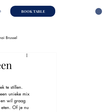
s
BOOK TABLE
hai Brussel
ai Restaurant
een
k te stillen. 
 een unieke mix 
 en wil graag 
 eten. Of je nu 