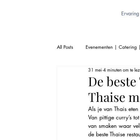
Ervaring
All Posts
Evenementen | Catering 
31 mei
4 minuten om te le
Cultuur | Thai | Sukhothai Brusse
De beste 
Thaise ma
Thai Keuken | Authentiek Thai
Als je van Thais eten 
Van pittige curry’s t
van smaken waar vele
de beste Thaise resta