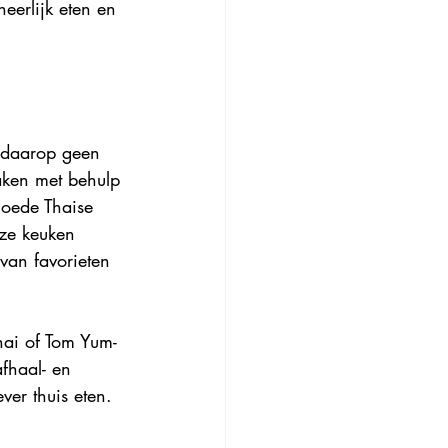
eerlijk eten en 
s daarop geen 
maken met behulp 
goede Thaise 
eze keuken 
van favorieten 
Thai of Tom Yum-
fhaal- en 
ver thuis eten.