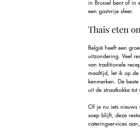
in Brussel bent of in
een gastvrije sfeer.
Thais eten on
België heeft een gro
uitzondering. Veel re
van traditionele rec
maaltijd, let ik op d
kenmerken. De beste 
uit de straatkokke to
Of je nu iets nieuws 
soep blijft, deze res
cateringservices aan,