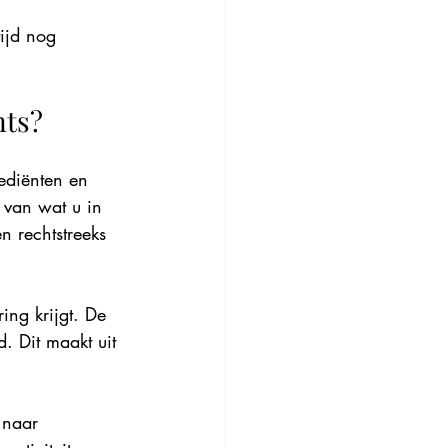
ijd nog 
nts?
rediënten en 
 van wat u in 
n rechtstreeks 
ing krijgt. De 
. Dit maakt uit 
 naar 