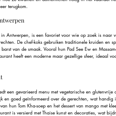
eer terugkom.
 Antwerpen
 in Antwerpen, is een favoriet voor wie op zoek is naar v
echten. De chef-koks gebruiken traditionele kruiden en sp
t barst van de smaak. Vooral hun Pad See Ew en Massama
taurant heeft een moderne maar gezellige sfeer, ideaal vo
nt
edt een gevarieerd menu met vegetarische en glutenvrije o
ijk en goed geïnformeerd over de gerechten, wat handig is
 van hun Tom Kha-soep en het dessert van mango met kleef
taurant is versierd met Thaise kunst en decoraties, wat bij