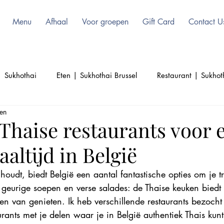
Menu
Afhaal
Voor groepen
Gift Card
Contact U
| Sukhothai
Eten | Sukhothai Brussel
Restaurant | Sukhot
zen
l
Schoonheid | Sukhothai | Thai Food
Thailand | Sukhoth
Thaise restaurants voor 
altijd in België
Culinair | Sukhothai
Cultuur | Sukhothai
houdt, biedt België een aantal fantastische opties om je tre
ot geurige soepen en verse salades: de Thaise keuken biedt
n van genieten. Ik heb verschillende restaurants bezocht
urants met je delen waar je in België authentiek Thais kunt