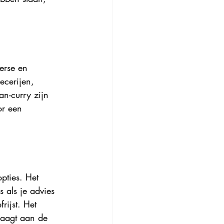
erse en 
ecerijen, 
n-curry zijn 
or een 
pties. Het 
 als je advies 
rijst. Het 
draagt aan de 