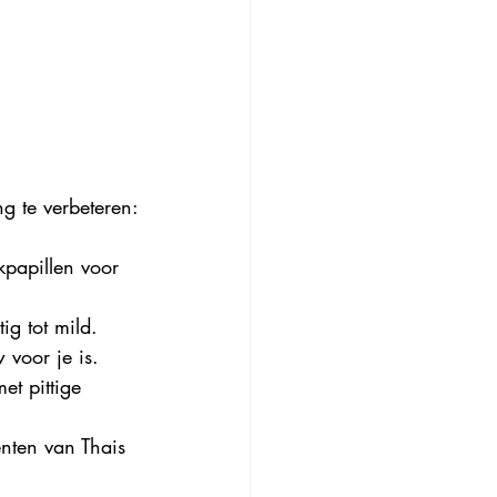
ng te verbeteren:
kpapillen voor 
ig tot mild.
 voor je is.
et pittige 
nten van Thais 