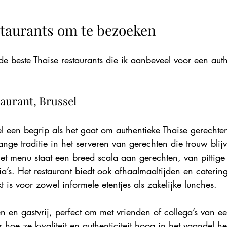
staurants om te bezoeken
de beste Thaise restaurants die ik aanbeveel voor een auth
taurant, Brussel
el een begrip als het gaat om authentieke Thaise gerechte
lange traditie in het serveren van gerechten die trouw bli
t menu staat een breed scala aan gerechten, van pittige
a’s. Het restaurant biedt ook afhaalmaaltijden en caterin
 is voor zowel informele etentjes als zakelijke lunches.
n en gastvrij, perfect om met vrienden of collega’s van ee
 hoe ze kwaliteit en authenticiteit hoog in het vaandel h