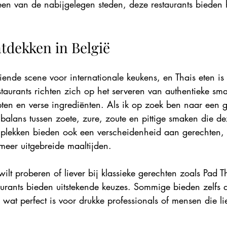
 een van de nabijgelegen steden, deze restaurants bieden h
tdekken in België
eiende scene voor internationale keukens, en Thais eten i
staurants richten zich op het serveren van authentieke s
epten en verse ingrediënten. Als ik op zoek ben naar een 
e balans tussen zoete, zure, zoute en pittige smaken die d
plekken bieden ook een verscheidenheid aan gerechten, 
t meer uitgebreide maaltijden.
wilt proberen of liever bij klassieke gerechten zoals Pad 
taurants bieden uitstekende keuzes. Sommige bieden zelfs a
 wat perfect is voor drukke professionals of mensen die lie