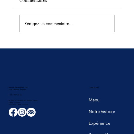
Commentaires
Rédigez un commentaire...
🥭 La saison des fruits tropicaux en
Thaïlande : les saveurs les plus sucrées du
mois de juin
Avenue d'Auderghem 135,
NAVIGATION
1040 Etterbeek, Belgique
+ 32 2 649 43 66
Menu
Du lundi au vendredi de 12h00 à 14h00
19h00 à 22h30
​Samedi de 19h00 à 23h00
Notre histoire
Expérience