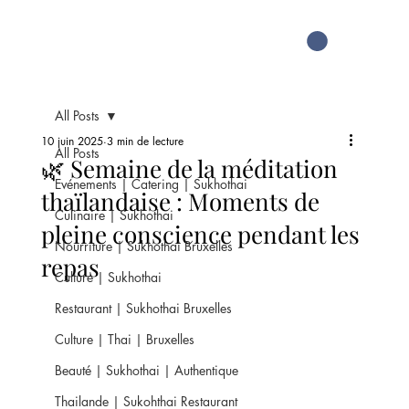
All Posts
10 juin 2025
3 min de lecture
All Posts
🌿 Semaine de la méditation
Evénements | Catering | Sukhothai
thaïlandaise : Moments de
Culinaire | Sukhothai
pleine conscience pendant les
Nourriture | Sukhothai Bruxelles
repas
Culture | Sukhothai
Restaurant | Sukhothai Bruxelles
Culture | Thai | Bruxelles
Beauté | Sukhothai | Authentique
Thailande | Sukohthai Restaurant