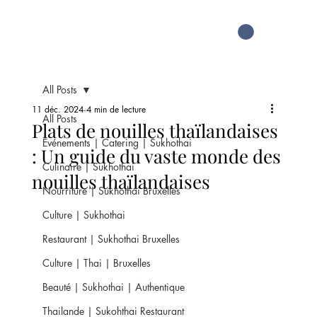
All Posts
11 déc. 2024
4 min de lecture
All Posts
Plats de nouilles thaïlandaises
Evénements | Catering | Sukhothai
: Un guide du vaste monde des
Culinaire | Sukhothai
nouilles thaïlandaises
Nourriture | Sukhothai Bruxelles
Culture | Sukhothai
Restaurant | Sukhothai Bruxelles
Culture | Thai | Bruxelles
Beauté | Sukhothai | Authentique
Thailande | Sukohthai Restaurant