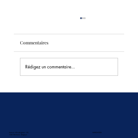
Commentaires
Rédigez un commentaire...
🥭 La saison des fruits tropicaux en
Thaïlande : les saveurs les plus sucrées du
mois de juin
Avenue d'Auderghem 135,
NAVIGATION
1040 Etterbeek, Belgique