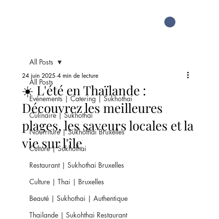
All Posts
24 juin 2025
4 min de lecture
All Posts
☀️ L'été en Thaïlande :
Evénements | Catering | Sukhothai
Découvrez les meilleures
Culinaire | Sukhothai
plages, les saveurs locales et la
Nourriture | Sukhothai Bruxelles
vie sur l'île
Culture | Sukhothai
Restaurant | Sukhothai Bruxelles
Culture | Thai | Bruxelles
Beauté | Sukhothai | Authentique
Thailande | Sukohthai Restaurant