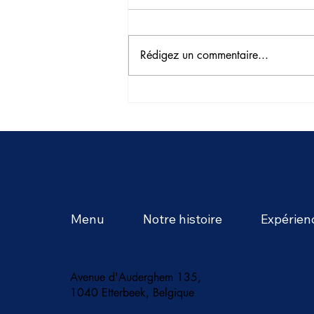
Rédigez un commentaire...
L'été en Thaïlande : une
saison d'aventures tropicales
et de saveurs intenses
Menu
Notre histoire
Expérien
Avenue d'Auderghem 135,
1040 Etterbeek, Belgique