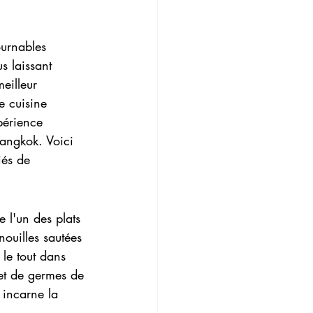
ournables
s laissant 
eilleur 
e cuisine 
périence 
angkok. Voici 
iés de 
 l'un des plats 
ouilles sautées 
 le tout dans 
et de germes de 
 incarne la 