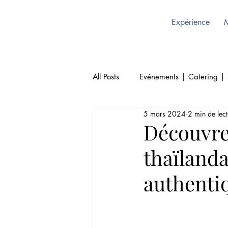
Expérience
All Posts
Evénements | Catering | 
5 mars 2024
2 min de lect
Restaurant | Sukhothai Bruxelles
Découvrez
thaïlandai
Thailande | Sukohthai Restaurant
authenti