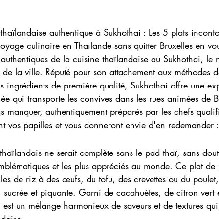
thaïlandaise authentique à Sukhothai : Les 5 plats incont
age culinaire en Thaïlande sans quitter Bruxelles en vou
s authentiques de la cuisine thaïlandaise au Sukhothai, le m
s de la ville. Réputé pour son attachement aux méthodes d
des ingrédients de première qualité, Sukhothai offre une ex
ée qui transporte les convives dans les rues animées de B
as manquer, authentiquement préparés par les chefs qualif
nt vos papilles et vous donneront envie d'en redemander :
 thaïlandais ne serait complète sans le pad thaï, sans doute
emblématiques et les plus appréciés au monde. Ce plat de n
les de riz à des œufs, du tofu, des crevettes ou du poulet,
 sucrée et piquante. Garni de cacahuètes, de citron vert 
aï est un mélange harmonieux de saveurs et de textures qui
ndaise.