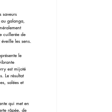
 saveurs 
, au galanga, 
généralement 
 cuillerée de 
veille les sens.
présente le 
vibrante 
rry est mijoté 
 Le résultat 
es, salées et 
ante qui met en 
erte râpée, de 