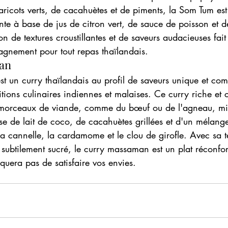
aricots verts, de cacahuètes et de piments, la Som Tum es
nte à base de jus de citron vert, de sauce de poisson et d
 de textures croustillantes et de saveurs audacieuses fait
gnement pour tout repas thaïlandais.
an
t un curry thaïlandais au profil de saveurs unique et com
ditions culinaires indiennes et malaises. Ce curry riche et 
morceaux de viande, comme du bœuf ou de l'agneau, mij
e de lait de coco, de cacahuètes grillées et d'un mélange
 cannelle, la cardamome et le clou de girofle. Avec sa t
subtilement sucré, le curry massaman est un plat réconfort
uera pas de satisfaire vos envies.