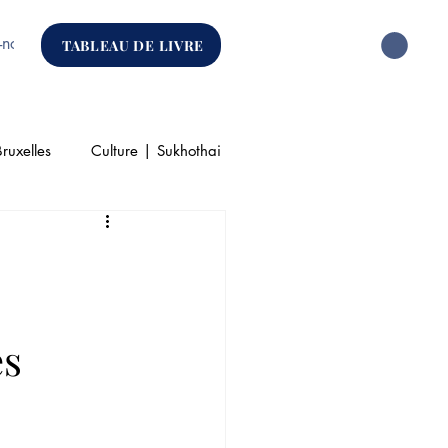
-nous
TABLEAU DE LIVRE
ruxelles
Culture | Sukhothai
que
és