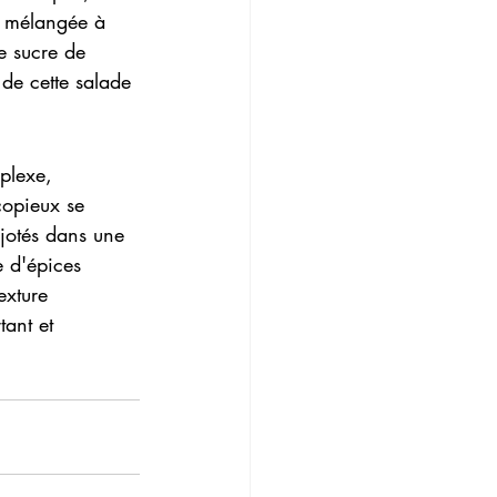
t mélangée à 
e sucre de 
 de cette salade 
plexe, 
copieux se 
otés dans une 
 d'épices 
exture 
ant et 