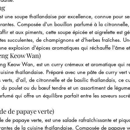
ng
 une soupe thaïlandaise par excellence, connue pour ses
orantes. Composée d'un bouillon parfumé à la citronnelle
affir et aux piments, cette soupe épicée et aigrelette est 
tes succulentes, de champignons et d'herbes fraîches. Une
e explosion d'épices aromatiques qui réchauffe l'âme et é
aeng Keow Wan)
eng Keow Wan, est un curry crémeux et aromatique qui re
uisine thaïlandaise. Préparé avec une pâte de curry vert 
rts, d'ail, de citronnelle et de basilic thaïlandais, ce cu
 du poulet ou du bœuf tendre et un assortiment de légumes.
arfumé qui offre un équilibre parfait entre les saveurs sucré
de de papaye verte)
e de papaye verte, est une salade rafraîchissante et piqu
brantes de la cuisine thaïlandaise. Composée de papaye v