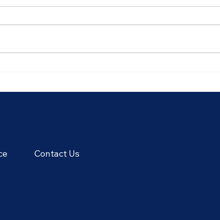
🥭 La saison des fruits
🌾 L
tropicaux en Thaïlande : les
labou
saveurs les plus sucrées du
sais
mois de juin
ce
Contact Us