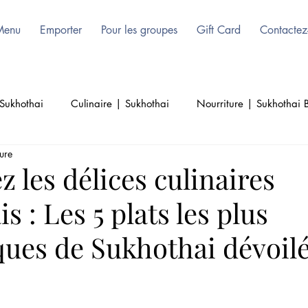
Menu
Emporter
Pour les groupes
Gift Card
Contactez
Sukhothai
Culinaire | Sukhothai
Nourriture | Sukhothai B
ure
Culture | Thai | Bruxelles
Beauté | Sukhothai | Authenti
 les délices culinaires
s : Les 5 plats les plus
Thai Cuisine | Authentique Thai
ques de Sukhothai dévoil